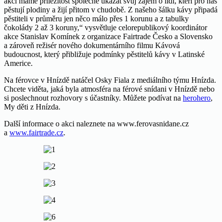
akci máme příležitost společně ukázat svůj zájem o lidi, kteří pro nás
pěstují plodiny a žijí přitom v chudobě. Z našeho šálku kávy připadá
pěstiteli v průměru jen něco málo přes 1 korunu a z tabulky
čokolády 2 až 3 koruny,“ vysvětluje celorepublikový koordinátor
akce Stanislav Komínek z organizace Fairtrade Česko a Slovensko
a zároveň režisér nového dokumentárního filmu Kávová
budoucnost, který přibližuje podmínky pěstitelů kávy v Latinské
Americe.
Na férovce v Hnízdě natáčel Osky Fiala z mediálního týmu Hnízda.
Chcete viděta, jaká byla atmosféra na férové snídani v Hnízdě nebo
si poslechnout rozhovory s účastníky. Můžete podívat na
herohero
,
My děti z Hnízda.
Další informace o akci naleznete na www.ferovasnidane.cz
a
www.fairtrade.cz
.