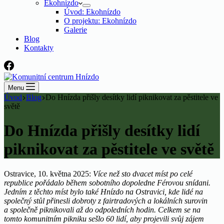
Ekohnízdo
Úvod: Ekohnízdo
O projektu: Ekohnízdo
Galerie
Blog
Kontakty
Menu
Úvod
Blog
Do Hnízda přišly desítky lidí piknikovat za pěstitele ve
světě
Do Hnízda přišly desítky lidí
piknikovat za pěstitele ve světě
Ostravice, 10. května 2025:
Více než sto dvacet míst po celé
republice pořádalo během sobotního dopoledne Férovou snídani.
Jedním z těchto míst bylo také Hnízdo na Ostravici, kde lidé na
společný stůl přinesli dobroty z fairtradových a lokálních surovin
a společně piknikovali až do odpoledních hodin. Celkem se na
tomto komunitním pikniku sešlo 60 lidí, aby projevili svůj zájem