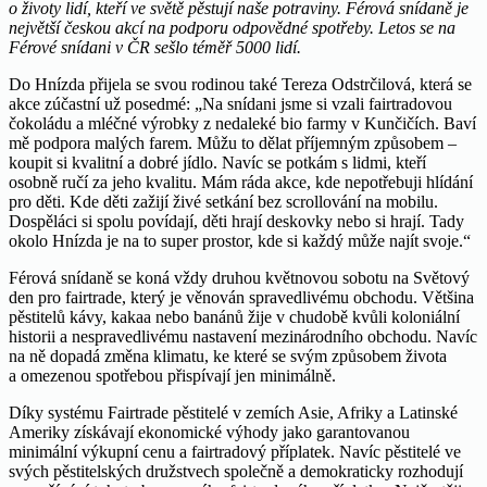
o životy lidí, kteří ve světě pěstují naše potraviny. Férová snídaně je
největší českou akcí na podporu odpovědné spotřeby. Letos se na
Férové snídani v ČR sešlo téměř 5000 lidí.
Do Hnízda přijela se svou rodinou také Tereza Odstrčilová, která se
akce zúčastní už posedmé: „Na snídani jsme si vzali fairtradovou
čokoládu a mléčné výrobky z nedaleké bio farmy v Kunčičích. Baví
mě podpora malých farem. Můžu to dělat příjemným způsobem –
koupit si kvalitní a dobré jídlo. Navíc se potkám s lidmi, kteří
osobně ručí za jeho kvalitu. Mám ráda akce, kde nepotřebuji hlídání
pro děti. Kde děti zažijí živé setkání bez scrollování na mobilu.
Dospěláci si spolu povídají, děti hrají deskovky nebo si hrají. Tady
okolo Hnízda je na to super prostor, kde si každý může najít svoje.“
Férová snídaně se koná vždy druhou květnovou sobotu na Světový
den pro fairtrade, který je věnován spravedlivému obchodu. Většina
pěstitelů kávy, kakaa nebo banánů žije v chudobě kvůli koloniální
historii a nespravedlivému nastavení mezinárodního obchodu. Navíc
na ně dopadá změna klimatu, ke které se svým způsobem života
a omezenou spotřebou přispívají jen minimálně.
Díky systému Fairtrade pěstitelé v zemích Asie, Afriky a Latinské
Ameriky získávají ekonomické výhody jako garantovanou
minimální výkupní cenu a fairtradový příplatek. Navíc pěstitelé ve
svých pěstitelských družstvech společně a demokraticky rozhodují