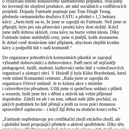
o využívání tohoto bonusového fairtradového příplatku. Nejčastěji
ho investují do zlepšení produkce, ale také sociálních a vzdělávacích
projektů. Dopady Fairtrade popisuje pan Tran Dingh Trong,
předseda vietnamského družstva EATU a pěstitel s 1,5 hektary
kávy: „Jsem hrdý na to, že jsme se zapojili do Fairtrade. Než jsme se
připojili, bylo pro nás pěstování i prodej kávy dost složité. Když
jsme měli dobrou sklizeň, cena kávy na burze velmi klesla. Díky
Fairtrade máme stabilnější ceny, jsme si jistější, kolik dostaneme.
K dobré ceně dostáváme také příplatek, abychom zlepšili kvalitu
kávy a podpořili lidi v naší komunitě.“
Do organizace jednotlivých komunitních pikniků se zapojují
výhradně dobrovolníci a dobrovolnice. Patří mezi ně nejčastěji
pedagogové, faráři, studenti, knihovníci nebo lidé z volnočasových
organizací a zástupci obcí. V Hnízdě jí byla Klára Brzobohatá, která
vede místní Komunitní centrum: „Ráda jsem se zapojila do
organizace Férové snídaně. Je to krásná akce s místním
i celosvětovým přesahem. Užili jsme si společnou snídani s přáteli
a sousedy, hráli jsme hry s dětmi a strávili tak velmi příjemné
dopoledne. Záleží mi ale i na tom, odkud naše jídlo pochází, za
jakých podmínek ho lidé pěstují a jestli za svou práci dostanou
spravedlivě zaplaceno – i když žijí třeba na druhém konci světa.“
„Fairtrade nepředstavuje jen certifikační zboží etického zboží, ale
i globální hnutí propojující pěstitele a aktivní spotřebitele. Díky této