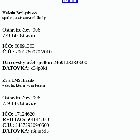
centrum
Hnízdo Beskydy z.s.
spolek a zřizovatel školy
Ostravice č.ev. 906
739 14 Ostravice
IČO:
08891303
Č.Ú.:
2901760970/2010
Dárcovský účet spolku:
246013338/0600
DATOVKA:
e34p3ki
ZŠ a LMŠ Hnízdo
- škola, která voní lesem
Ostravice č.ev. 906
739 14 Ostravice
IČO:
17124620
RED IZO:
691015929
Č.Ú.:
248729209/0600
DATOVKA:
r3mu5dp